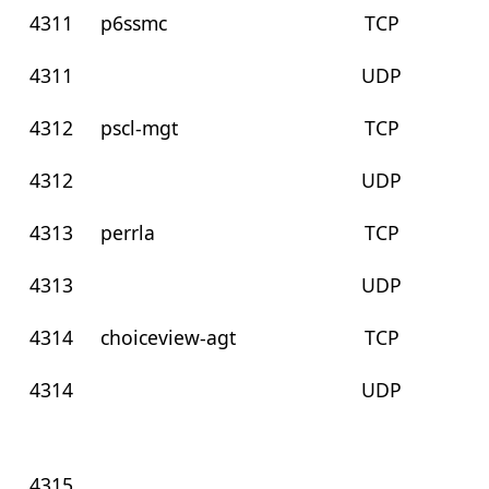
4311
p6ssmc
TCP
4311
UDP
4312
pscl-mgt
TCP
4312
UDP
4313
perrla
TCP
4313
UDP
4314
choiceview-agt
TCP
4314
UDP
4315