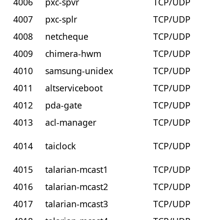
4006
pxc-spvr
TCP/UDP
4007
pxc-splr
TCP/UDP
4008
netcheque
TCP/UDP
4009
chimera-hwm
TCP/UDP
4010
samsung-unidex
TCP/UDP
4011
altserviceboot
TCP/UDP
4012
pda-gate
TCP/UDP
4013
acl-manager
TCP/UDP
4014
taiclock
TCP/UDP
4015
talarian-mcast1
TCP/UDP
4016
talarian-mcast2
TCP/UDP
4017
talarian-mcast3
TCP/UDP