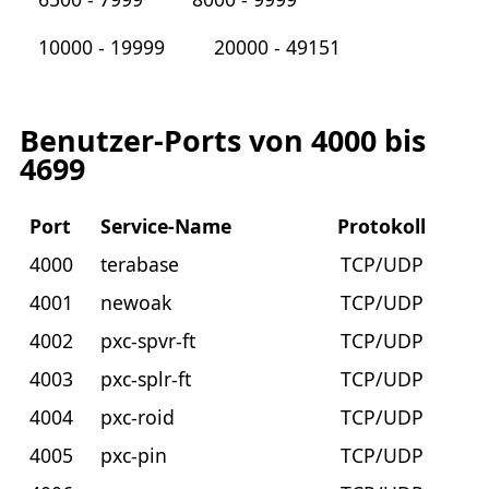
10000 - 19999
20000 - 49151
Benutzer-Ports von 4000 bis
4699
Port
Service-Name
Protokoll
4000
terabase
TCP/UDP
4001
newoak
TCP/UDP
4002
pxc-spvr-ft
TCP/UDP
4003
pxc-splr-ft
TCP/UDP
4004
pxc-roid
TCP/UDP
4005
pxc-pin
TCP/UDP