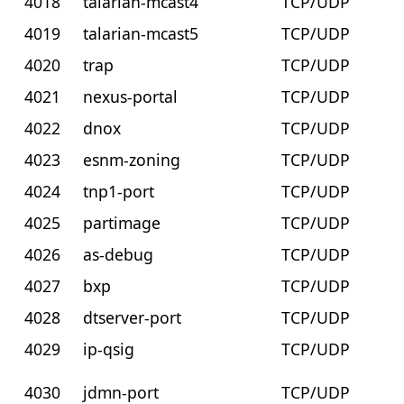
4018
talarian-mcast4
TCP/UDP
4019
talarian-mcast5
TCP/UDP
4020
trap
TCP/UDP
4021
nexus-portal
TCP/UDP
4022
dnox
TCP/UDP
4023
esnm-zoning
TCP/UDP
4024
tnp1-port
TCP/UDP
4025
partimage
TCP/UDP
4026
as-debug
TCP/UDP
4027
bxp
TCP/UDP
4028
dtserver-port
TCP/UDP
4029
ip-qsig
TCP/UDP
4030
jdmn-port
TCP/UDP