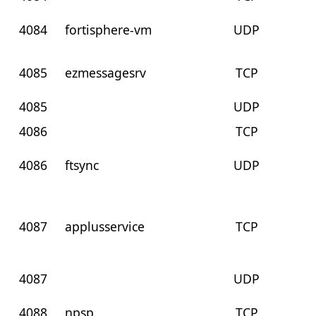
4084
fortisphere-vm
UDP
4085
ezmessagesrv
TCP
4085
UDP
4086
TCP
4086
ftsync
UDP
4087
applusservice
TCP
4087
UDP
4088
npsp
TCP