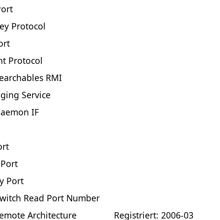
ort
ey Protocol
ort
nt Protocol
archables RMI
ging Service
Daemon IF
rt
 Port
y Port
Switch Read Port Number
mote Architecture
Registriert: 2006-03