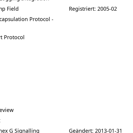
mp Field
Registriert: 2005-02
capsulation Protocol -
t Protocol
review
t
nex G Signalling
Geändert: 2013-01-31