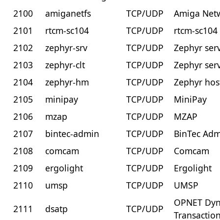
2100
amiganetfs
TCP/UDP
Amiga Netw
2101
rtcm-sc104
TCP/UDP
rtcm-sc104
2102
zephyr-srv
TCP/UDP
Zephyr ser
2103
zephyr-clt
TCP/UDP
Zephyr ser
2104
zephyr-hm
TCP/UDP
Zephyr ho
2105
minipay
TCP/UDP
MiniPay
2106
mzap
TCP/UDP
MZAP
2107
bintec-admin
TCP/UDP
BinTec Ad
2108
comcam
TCP/UDP
Comcam
2109
ergolight
TCP/UDP
Ergolight
2110
umsp
TCP/UDP
UMSP
OPNET Dyn
2111
dsatp
TCP/UDP
Transactio