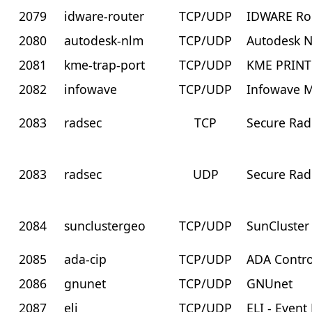
2079
idware-router
TCP/UDP
IDWARE Rou
2080
autodesk-nlm
TCP/UDP
Autodesk N
2081
kme-trap-port
TCP/UDP
KME PRINT
2082
infowave
TCP/UDP
Infowave M
2083
radsec
TCP
Secure Rad
2083
radsec
UDP
Secure Rad
2084
sunclustergeo
TCP/UDP
SunCluster
2085
ada-cip
TCP/UDP
ADA Contro
2086
gnunet
TCP/UDP
GNUnet
2087
eli
TCP/UDP
ELI - Event