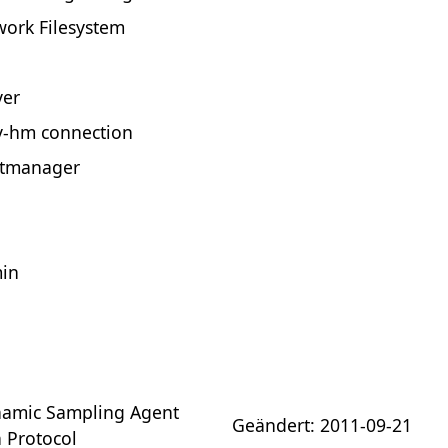
ork Filesystem
ver
v-hm connection
stmanager
min
amic Sampling Agent
Geändert: 2011-09-21
n Protocol