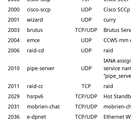
2000
cisco-sccp
UDP
Cisco SCCp
2001
wizard
UDP
curry
2003
brutus
TCP/UDP
Brutus Ser
2004
emce
UDP
CCWS mm 
2006
raid-cd
UDP
raid
IANA assig
2010
pipe-server
UDP
service na
"pipe_serve
2011
raid-cc
TCP
raid
2029
hsrpv6
TCP/UDP
Hot Standb
2031
mobrien-chat
TCP/UDP
mobrien-ch
2036
e-dpnet
TCP/UDP
Ethernet W