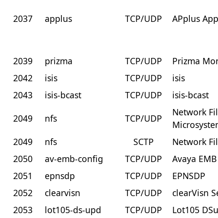
2037
applus
TCP/UDP
APplus App
2039
prizma
TCP/UDP
Prizma Mon
2042
isis
TCP/UDP
isis
2043
isis-bcast
TCP/UDP
isis-bcast
Network Fi
2049
nfs
TCP/UDP
Microsyste
2049
nfs
SCTP
Network Fi
2050
av-emb-config
TCP/UDP
Avaya EMB 
2051
epnsdp
TCP/UDP
EPNSDP
2052
clearvisn
TCP/UDP
clearVisn S
2053
lot105-ds-upd
TCP/UDP
Lot105 DS