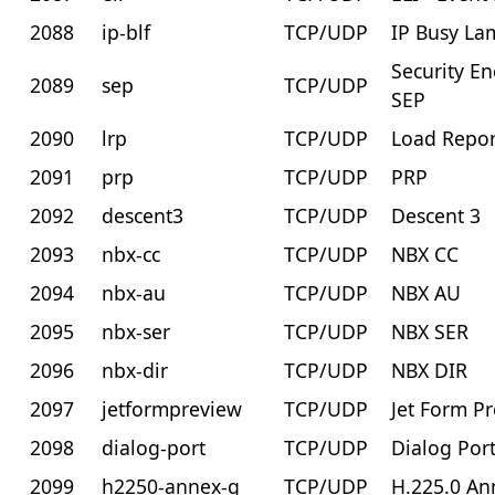
2088
ip-blf
TCP/UDP
IP Busy La
Security En
2089
sep
TCP/UDP
SEP
2090
lrp
TCP/UDP
Load Repor
2091
prp
TCP/UDP
PRP
2092
descent3
TCP/UDP
Descent 3
2093
nbx-cc
TCP/UDP
NBX CC
2094
nbx-au
TCP/UDP
NBX AU
2095
nbx-ser
TCP/UDP
NBX SER
2096
nbx-dir
TCP/UDP
NBX DIR
2097
jetformpreview
TCP/UDP
Jet Form P
2098
dialog-port
TCP/UDP
Dialog Por
2099
h2250-annex-g
TCP/UDP
H.225.0 An