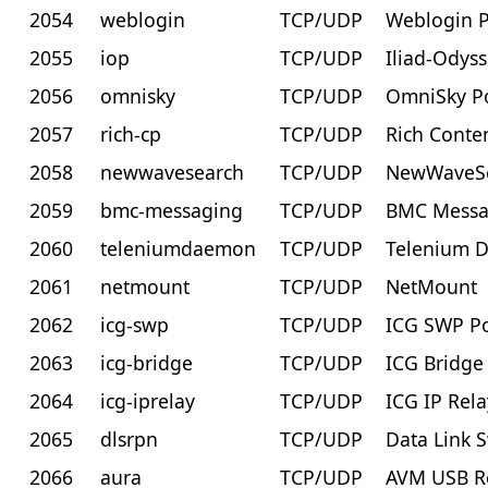
2054
weblogin
TCP/UDP
Weblogin P
2055
iop
TCP/UDP
Iliad-Odyss
2056
omnisky
TCP/UDP
OmniSky P
2057
rich-cp
TCP/UDP
Rich Conte
2058
newwavesearch
TCP/UDP
NewWaveSe
2059
bmc-messaging
TCP/UDP
BMC Messa
2060
teleniumdaemon
TCP/UDP
Telenium 
2061
netmount
TCP/UDP
NetMount
2062
icg-swp
TCP/UDP
ICG SWP Po
2063
icg-bridge
TCP/UDP
ICG Bridge
2064
icg-iprelay
TCP/UDP
ICG IP Rela
2065
dlsrpn
TCP/UDP
Data Link 
2066
aura
TCP/UDP
AVM USB Re