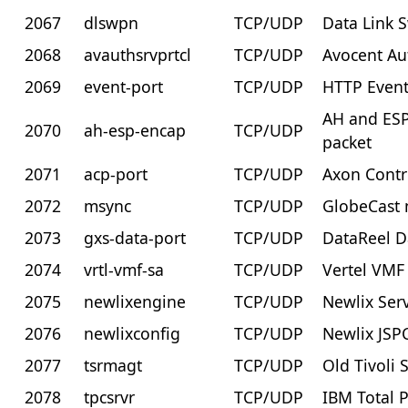
2067
dlswpn
TCP/UDP
Data Link 
2068
avauthsrvprtcl
TCP/UDP
Avocent Au
2069
event-port
TCP/UDP
HTTP Event
AH and ESP
2070
ah-esp-encap
TCP/UDP
packet
2071
acp-port
TCP/UDP
Axon Contr
2072
msync
TCP/UDP
GlobeCast
2073
gxs-data-port
TCP/UDP
DataReel D
2074
vrtl-vmf-sa
TCP/UDP
Vertel VMF
2075
newlixengine
TCP/UDP
Newlix Ser
2076
newlixconfig
TCP/UDP
Newlix JSP
2077
tsrmagt
TCP/UDP
Old Tivoli
2078
tpcsrvr
TCP/UDP
IBM Total P