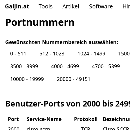
Gaijin
.
at
Tools
Artikel
Software
Hi
Portnummern
Gewünschten Nummernbereich auswählen:
0 - 511
512 - 1023
1024 - 1499
1500
3500 - 3999
4000 - 4699
4700 - 5399
10000 - 19999
20000 - 49151
Benutzer-Ports von 2000 bis 249
Port
Service-Name
Protokoll
Bezeichnu
2000
cisco-sccp
TCP
Cisco SCCP