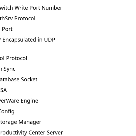
Switch Write Port Number
thSrv Protocol
 Port
 Encapsulated in UDP
ol Protocol
 mSync
atabase Socket
 SA
verWare Engine
Config
 Storage Manager
roductivity Center Server