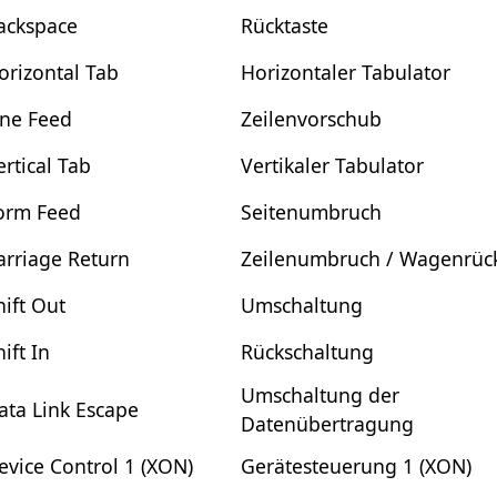
ackspace
Rücktaste
orizontal Tab
Horizontaler Tabulator
ine Feed
Zeilenvorschub
ertical Tab
Vertikaler Tabulator
orm Feed
Seitenumbruch
arriage Return
Zeilenumbruch / Wagenrüc
hift Out
Umschaltung
hift In
Rückschaltung
Umschaltung der
ata Link Escape
Datenübertragung
evice Control 1 (XON)
Gerätesteuerung 1 (XON)