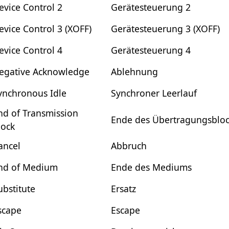
evice Control 2
Gerätesteuerung 2
evice Control 3 (XOFF)
Gerätesteuerung 3 (XOFF)
evice Control 4
Gerätesteuerung 4
egative Acknowledge
Ablehnung
ynchronous Idle
Synchroner Leerlauf
nd of Transmission
Ende des Übertragungsbloc
lock
ancel
Abbruch
nd of Medium
Ende des Mediums
ubstitute
Ersatz
scape
Escape