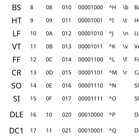
BS
8
08
010
00001000
^H
\b
B
HT
9
09
011
00001001
^I
\t
H
LF
10
0A
012
00001010
^J
\n
L
VT
11
0B
013
00001011
^K
\v
V
FF
12
0C
014
00001100
^L
\f
F
CR
13
0D
015
00001101
^M
\r
C
SO
14
0E
016
00001110
^N
S
SI
15
0F
017
00001111
^O
S
DLE
16
10
020
00010000
^P
D
DC1
17
11
021
00010001
^Q
D