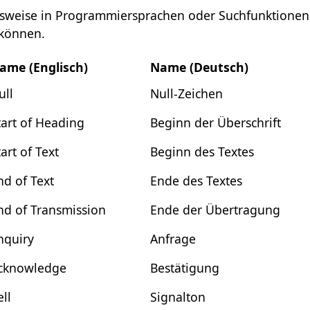
ielsweise in Programmiersprachen oder Suchfunktionen
 können.
ame (Englisch)
Name (Deutsch)
ull
Null-Zeichen
tart of Heading
Beginn der Überschrift
tart of Text
Beginn des Textes
nd of Text
Ende des Textes
nd of Transmission
Ende der Übertragung
nquiry
Anfrage
cknowledge
Bestätigung
ell
Signalton