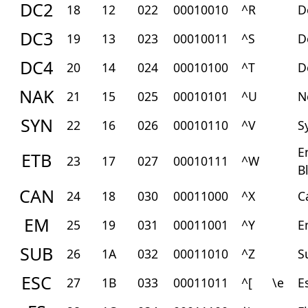
DC2
18
12
022
00010010
^R
D
DC3
19
13
023
00010011
^S
D
DC4
20
14
024
00010100
^T
D
NAK
21
15
025
00010101
^U
N
SYN
22
16
026
00010110
^V
S
E
ETB
23
17
027
00010111
^W
B
CAN
24
18
030
00011000
^X
C
EM
25
19
031
00011001
^Y
E
SUB
26
1A
032
00011010
^Z
S
ESC
27
1B
033
00011011
^[
\e
E