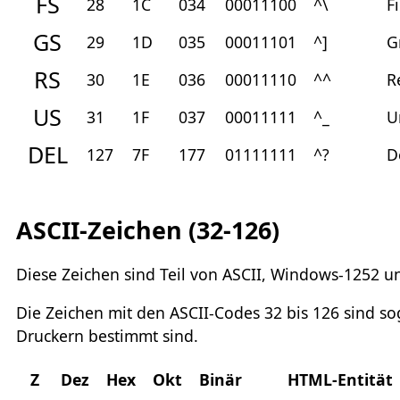
FS
28
1C
034
00011100
^\
F
GS
29
1D
035
00011101
^]
G
RS
30
1E
036
00011110
^^
R
US
31
1F
037
00011111
^_
U
DEL
127
7F
177
01111111
^?
D
ASCII-Zeichen (32-126)
Diese Zeichen sind Teil von ASCII, Windows-1252 u
Die Zeichen mit den ASCII-Codes 32 bis 126 sind so
Druckern bestimmt sind.
Z
Dez
Hex
Okt
Binär
HTML-Entität