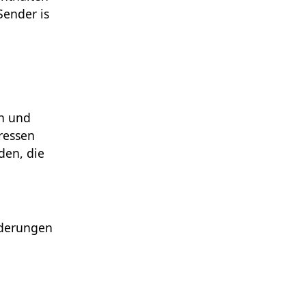
Sender is
en und
ressen
den, die
nderungen