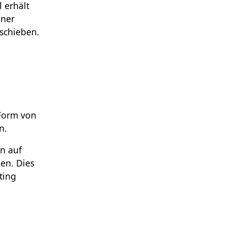
 erhält
iner
schieben.
 Form von
n.
n auf
en. Dies
ting