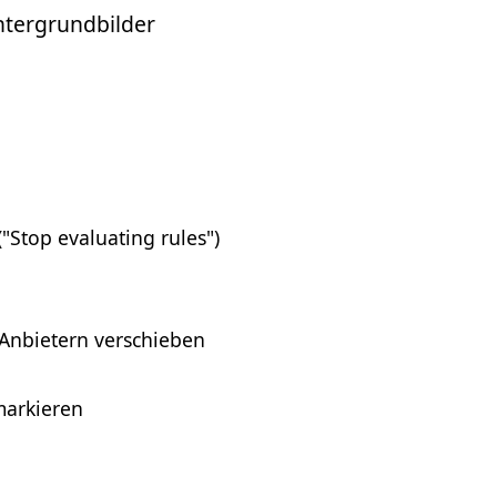
ntergrundbilder
"Stop evaluating rules")
Anbietern verschieben
markieren