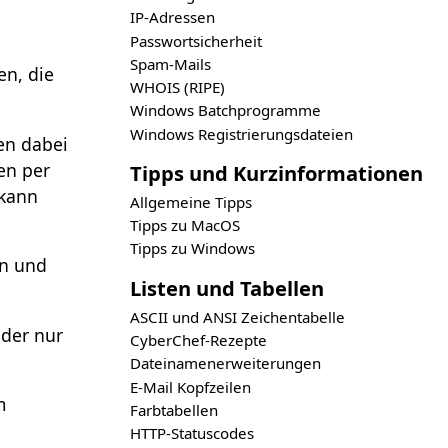
IP-Adressen
Passwortsicherheit
Spam-Mails
en, die
WHOIS (RIPE)
Windows Batchprogramme
Windows Registrierungsdateien
en dabei
en per
Tipps und Kurzinformationen
 kann
Allgemeine Tipps
Tipps zu MacOS
Tipps zu Windows
en und
Listen und Tabellen
ASCII und ANSI Zeichentabelle
oder nur
CyberChef-Rezepte
Dateinamenerweiterungen
E-Mail Kopfzeilen
m
Farbtabellen
HTTP-Statuscodes