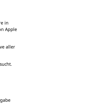
e in
on Apple
e aller
sucht.
ngabe