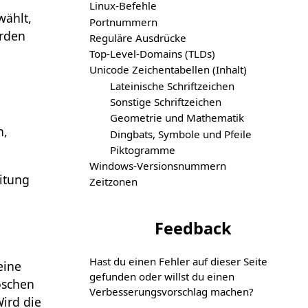
Linux-Befehle
wählt,
Portnummern
erden
Reguläre Ausdrücke
Top-Level-Domains (TLDs)
Unicode Zeichentabellen (Inhalt)
Lateinische Schriftzeichen
Sonstige Schriftzeichen
Geometrie und Mathematik
n,
Dingbats, Symbole und Pfeile
Piktogramme
Windows-Versionsnummern
itung
Zeitzonen
Feedback
Hast du einen Fehler auf dieser Seite
eine
gefunden oder willst du einen
öschen
Verbesserungs­vorschlag machen?
ird die