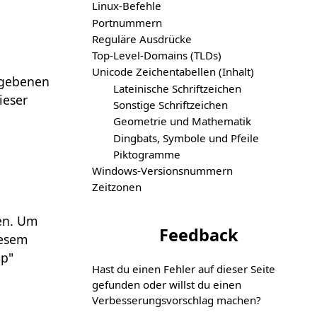
Linux-Befehle
Portnummern
Reguläre Ausdrücke
Top-Level-Domains (TLDs)
Unicode Zeichentabellen (Inhalt)
gegebenen
Lateinische Schriftzeichen
ieser
Sonstige Schriftzeichen
Geometrie und Mathematik
Dingbats, Symbole und Pfeile
Piktogramme
Windows-Versionsnummern
Zeitzonen
en. Um
Feedback
iesem
mp"
Hast du einen Fehler auf dieser Seite
gefunden oder willst du einen
Verbesserungs­vorschlag machen?