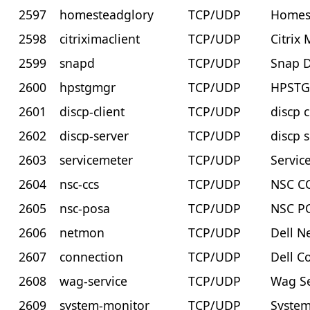
2597
homesteadglory
TCP/UDP
Homes
2598
citriximaclient
TCP/UDP
Citrix 
2599
snapd
TCP/UDP
Snap D
2600
hpstgmgr
TCP/UDP
HPST
2601
discp-client
TCP/UDP
discp c
2602
discp-server
TCP/UDP
discp 
2603
servicemeter
TCP/UDP
Servic
2604
nsc-ccs
TCP/UDP
NSC C
2605
nsc-posa
TCP/UDP
NSC P
2606
netmon
TCP/UDP
Dell 
2607
connection
TCP/UDP
Dell C
2608
wag-service
TCP/UDP
Wag Se
2609
system-monitor
TCP/UDP
System