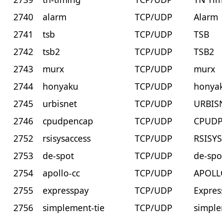
2740
alarm
TCP/UDP
Alarm
2741
tsb
TCP/UDP
TSB
2742
tsb2
TCP/UDP
TSB2
2743
murx
TCP/UDP
murx
2744
honyaku
TCP/UDP
honya
2745
urbisnet
TCP/UDP
URBIS
2746
cpudpencap
TCP/UDP
CPUD
2752
rsisysaccess
TCP/UDP
RSISY
2753
de-spot
TCP/UDP
de-spo
2754
apollo-cc
TCP/UDP
APOLL
2755
expresspay
TCP/UDP
Expres
2756
simplement-tie
TCP/UDP
simple