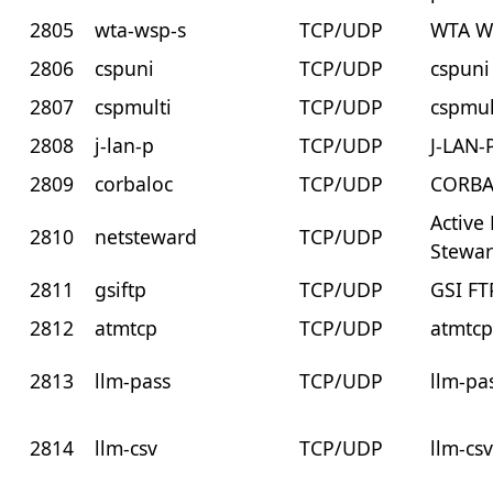
2805
wta-wsp-s
TCP/UDP
WTA W
2806
cspuni
TCP/UDP
cspuni
2807
cspmulti
TCP/UDP
cspmul
2808
j-lan-p
TCP/UDP
J-LAN-
2809
corbaloc
TCP/UDP
CORBA
Active
2810
netsteward
TCP/UDP
Stewa
2811
gsiftp
TCP/UDP
GSI FT
2812
atmtcp
TCP/UDP
atmtc
2813
llm-pass
TCP/UDP
llm-pa
2814
llm-csv
TCP/UDP
llm-cs