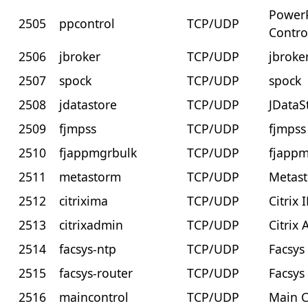
Power
2505
ppcontrol
TCP/UDP
Contro
2506
jbroker
TCP/UDP
jbroke
2507
spock
TCP/UDP
spock
2508
jdatastore
TCP/UDP
JDataS
2509
fjmpss
TCP/UDP
fjmpss
2510
fjappmgrbulk
TCP/UDP
fjappm
2511
metastorm
TCP/UDP
Metas
2512
citrixima
TCP/UDP
Citrix
2513
citrixadmin
TCP/UDP
Citrix
2514
facsys-ntp
TCP/UDP
Facsys
2515
facsys-router
TCP/UDP
Facsys
2516
maincontrol
TCP/UDP
Main C