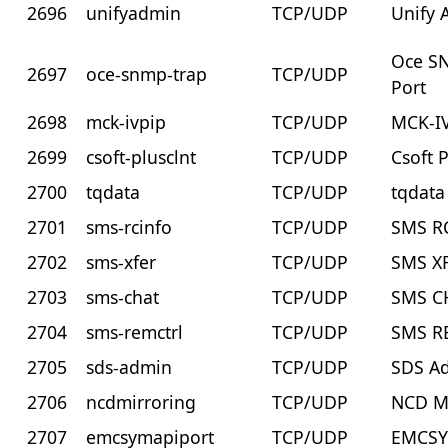
2696
unifyadmin
TCP/UDP
Unify 
Oce S
2697
oce-snmp-trap
TCP/UDP
Port
2698
mck-ivpip
TCP/UDP
MCK-I
2699
csoft-plusclnt
TCP/UDP
Csoft P
2700
tqdata
TCP/UDP
tqdata
2701
sms-rcinfo
TCP/UDP
SMS R
2702
sms-xfer
TCP/UDP
SMS X
2703
sms-chat
TCP/UDP
SMS C
2704
sms-remctrl
TCP/UDP
SMS R
2705
sds-admin
TCP/UDP
SDS A
2706
ncdmirroring
TCP/UDP
NCD Mi
2707
emcsymapiport
TCP/UDP
EMCSY