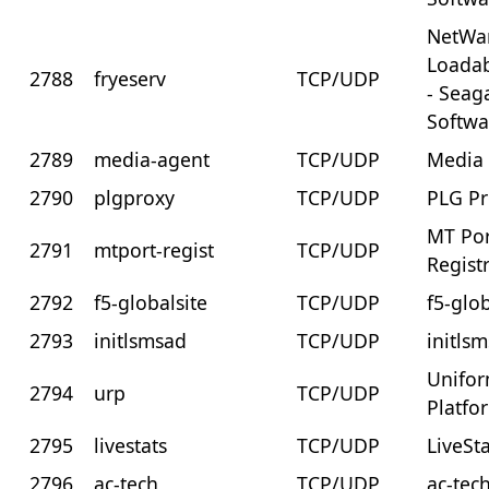
NetWa
Loada
2788
fryeserv
TCP/UDP
- Seag
Softwa
2789
media-agent
TCP/UDP
Media
2790
plgproxy
TCP/UDP
PLG P
MT Po
2791
mtport-regist
TCP/UDP
Regist
2792
f5-globalsite
TCP/UDP
f5-glob
2793
initlsmsad
TCP/UDP
initls
Unifor
2794
urp
TCP/UDP
Platfo
2795
livestats
TCP/UDP
LiveSt
2796
ac-tech
TCP/UDP
ac-tec