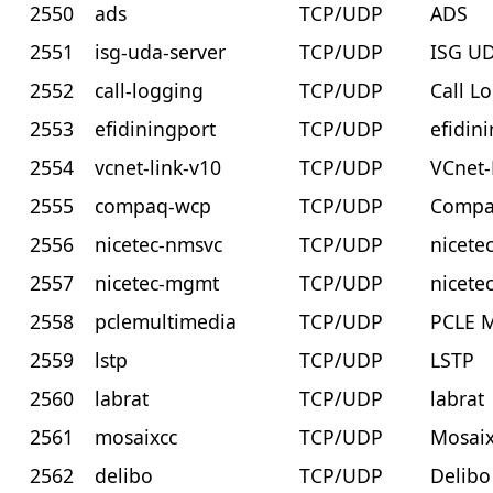
2550
ads
TCP/UDP
ADS
2551
isg-uda-server
TCP/UDP
ISG UD
2552
call-logging
TCP/UDP
Call L
2553
efidiningport
TCP/UDP
efidin
2554
vcnet-link-v10
TCP/UDP
VCnet-
2555
compaq-wcp
TCP/UDP
Compa
2556
nicetec-nmsvc
TCP/UDP
nicete
2557
nicetec-mgmt
TCP/UDP
nicete
2558
pclemultimedia
TCP/UDP
PCLE M
2559
lstp
TCP/UDP
LSTP
2560
labrat
TCP/UDP
labrat
2561
mosaixcc
TCP/UDP
Mosai
2562
delibo
TCP/UDP
Delibo