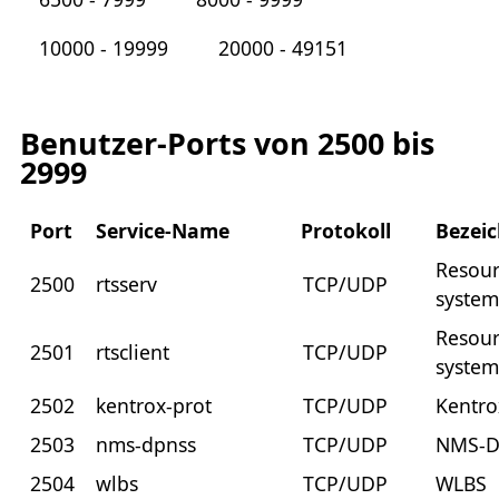
10000 - 19999
20000 - 49151
Benutzer-Ports von 2500 bis
2999
Port
Service-Name
Protokoll
Bezei
Resour
2500
rtsserv
TCP/UDP
system
Resour
2501
rtsclient
TCP/UDP
system
2502
kentrox-prot
TCP/UDP
Kentro
2503
nms-dpnss
TCP/UDP
NMS-
2504
wlbs
TCP/UDP
WLBS