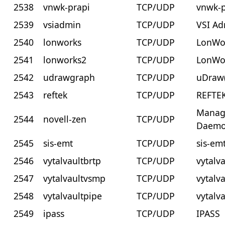
2538
vnwk-prapi
TCP/UDP
vnwk-p
2539
vsiadmin
TCP/UDP
VSI A
2540
lonworks
TCP/UDP
LonWo
2541
lonworks2
TCP/UDP
LonWo
2542
udrawgraph
TCP/UDP
uDraw
2543
reftek
TCP/UDP
REFTE
Manag
2544
novell-zen
TCP/UDP
Daemo
2545
sis-emt
TCP/UDP
sis-em
2546
vytalvaultbrtp
TCP/UDP
vytalv
2547
vytalvaultvsmp
TCP/UDP
vytalv
2548
vytalvaultpipe
TCP/UDP
vytalv
2549
ipass
TCP/UDP
IPASS