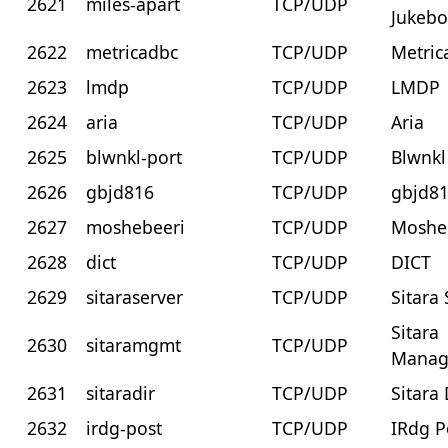
2621
miles-apart
TCP/UDP
Jukebo
2622
metricadbc
TCP/UDP
Metri
2623
lmdp
TCP/UDP
LMDP
2624
aria
TCP/UDP
Aria
2625
blwnkl-port
TCP/UDP
Blwnkl
2626
gbjd816
TCP/UDP
gbjd8
2627
moshebeeri
TCP/UDP
Moshe
2628
dict
TCP/UDP
DICT
2629
sitaraserver
TCP/UDP
Sitara
Sitara
2630
sitaramgmt
TCP/UDP
Manag
2631
sitaradir
TCP/UDP
Sitara 
2632
irdg-post
TCP/UDP
IRdg P