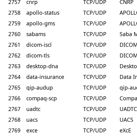
2757
cnrp
TCP/UDP
CNRP
2758
apollo-status
TCP/UDP
APOLL
2759
apollo-gms
TCP/UDP
APOLL
2760
sabams
TCP/UDP
Saba 
2761
dicom-iscl
TCP/UDP
DICOM
2762
dicom-tls
TCP/UDP
DICOM
2763
desktop-dna
TCP/UDP
Deskt
2764
data-insurance
TCP/UDP
Data I
2765
qip-audup
TCP/UDP
qip-a
2766
compaq-scp
TCP/UDP
Compa
2767
uadtc
TCP/UDP
UADT
2768
uacs
TCP/UDP
UACS
2769
exce
TCP/UDP
eXcE