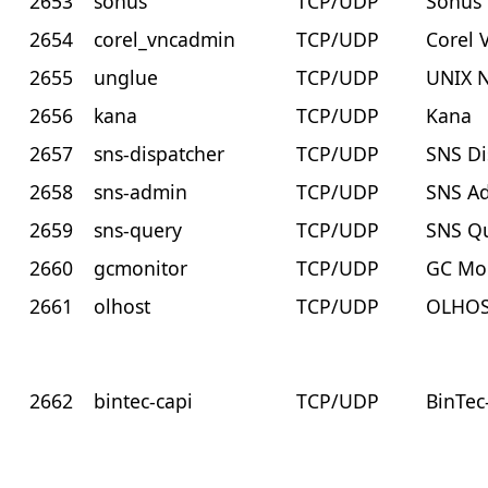
2653
sonus
TCP/UDP
Sonus
2654
corel_vncadmin
TCP/UDP
Corel
2655
unglue
TCP/UDP
UNIX N
2656
kana
TCP/UDP
Kana
2657
sns-dispatcher
TCP/UDP
SNS Di
2658
sns-admin
TCP/UDP
SNS A
2659
sns-query
TCP/UDP
SNS Q
2660
gcmonitor
TCP/UDP
GC Mo
2661
olhost
TCP/UDP
OLHO
2662
bintec-capi
TCP/UDP
BinTec