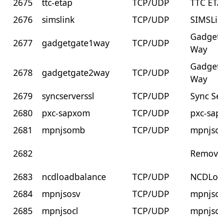
2675
ttc-etap
TCP/UDP
TTC E
2676
simslink
TCP/UDP
SIMSL
Gadget
2677
gadgetgate1way
TCP/UDP
Way
Gadget
2678
gadgetgate2way
TCP/UDP
Way
2679
syncserverssl
TCP/UDP
Sync S
2680
pxc-sapxom
TCP/UDP
pxc-s
2681
mpnjsomb
TCP/UDP
mpnjs
2682
Remov
2683
ncdloadbalance
TCP/UDP
NCDLo
2684
mpnjsosv
TCP/UDP
mpnjs
2685
mpnjsocl
TCP/UDP
mpnjso