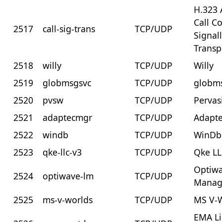
H.323 
Call C
2517
call-sig-trans
TCP/UDP
Signal
Transp
2518
willy
TCP/UDP
Willy
2519
globmsgsvc
TCP/UDP
globm
2520
pvsw
TCP/UDP
Pervas
2521
adaptecmgr
TCP/UDP
Adapt
2522
windb
TCP/UDP
WinDb
2523
qke-llc-v3
TCP/UDP
Qke LL
Optiwa
2524
optiwave-lm
TCP/UDP
Manag
2525
ms-v-worlds
TCP/UDP
MS V-
EMA Li