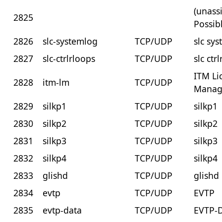
(unass
2825
Possib
2826
slc-systemlog
TCP/UDP
slc sy
2827
slc-ctrlrloops
TCP/UDP
slc ctr
ITM Li
2828
itm-lm
TCP/UDP
Manag
2829
silkp1
TCP/UDP
silkp1
2830
silkp2
TCP/UDP
silkp2
2831
silkp3
TCP/UDP
silkp3
2832
silkp4
TCP/UDP
silkp4
2833
glishd
TCP/UDP
glishd
2834
evtp
TCP/UDP
EVTP
2835
evtp-data
TCP/UDP
EVTP-