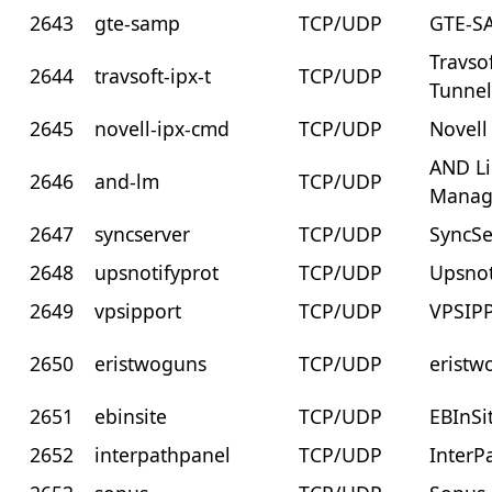
2643
gte-samp
TCP/UDP
GTE-S
Travso
2644
travsoft-ipx-t
TCP/UDP
Tunne
2645
novell-ipx-cmd
TCP/UDP
Novell
AND Li
2646
and-lm
TCP/UDP
Manag
2647
syncserver
TCP/UDP
SyncSe
2648
upsnotifyprot
TCP/UDP
Upsnot
2649
vpsipport
TCP/UDP
VPSIP
2650
eristwoguns
TCP/UDP
eristw
2651
ebinsite
TCP/UDP
EBInSi
2652
interpathpanel
TCP/UDP
InterP