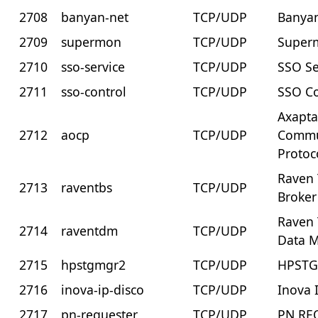
2708
banyan-net
TCP/UDP
Banya
2709
supermon
TCP/UDP
Super
2710
sso-service
TCP/UDP
SSO Se
2711
sso-control
TCP/UDP
SSO Co
Axapta
2712
aocp
TCP/UDP
Commu
Protoc
Raven 
2713
raventbs
TCP/UDP
Broker
Raven 
2714
raventdm
TCP/UDP
Data 
2715
hpstgmgr2
TCP/UDP
HPST
2716
inova-ip-disco
TCP/UDP
Inova 
2717
pn-requester
TCP/UDP
PN RE