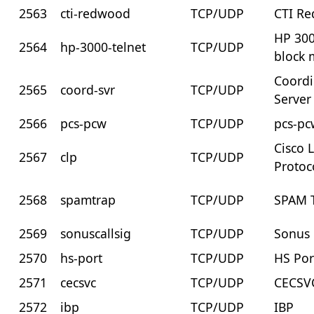
2563
cti-redwood
TCP/UDP
CTI R
HP 30
2564
hp-3000-telnet
TCP/UDP
block 
Coordi
2565
coord-svr
TCP/UDP
Server
2566
pcs-pcw
TCP/UDP
pcs-p
Cisco 
2567
clp
TCP/UDP
Protoc
2568
spamtrap
TCP/UDP
SPAM 
2569
sonuscallsig
TCP/UDP
Sonus 
2570
hs-port
TCP/UDP
HS Por
2571
cecsvc
TCP/UDP
CECSV
2572
ibp
TCP/UDP
IBP