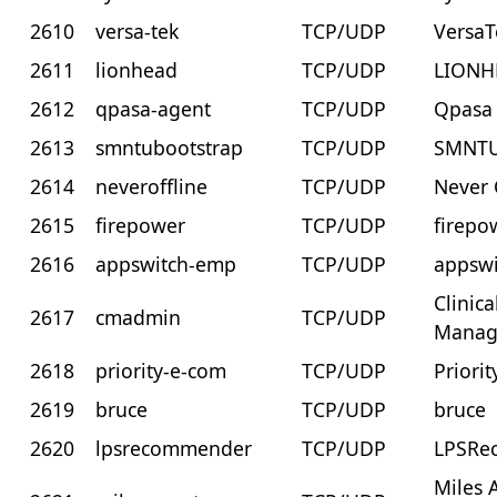
2610
versa-tek
TCP/UDP
VersaT
2611
lionhead
TCP/UDP
LIONH
2612
qpasa-agent
TCP/UDP
Qpasa
2613
smntubootstrap
TCP/UDP
SMNTU
2614
neveroffline
TCP/UDP
Never 
2615
firepower
TCP/UDP
firepo
2616
appswitch-emp
TCP/UDP
appsw
Clinica
2617
cmadmin
TCP/UDP
Manag
2618
priority-e-com
TCP/UDP
Priori
2619
bruce
TCP/UDP
bruce
2620
lpsrecommender
TCP/UDP
LPSRe
Miles 