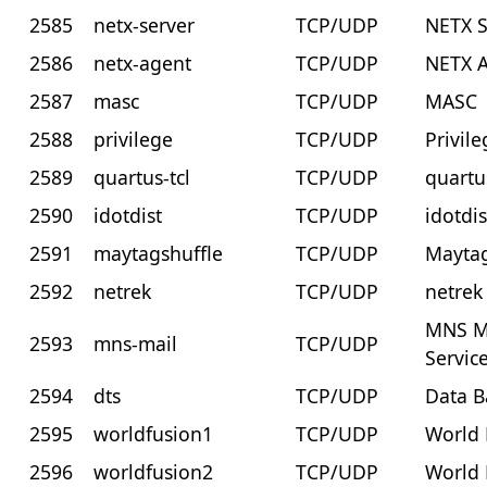
2585
netx-server
TCP/UDP
NETX S
2586
netx-agent
TCP/UDP
NETX 
2587
masc
TCP/UDP
MASC
2588
privilege
TCP/UDP
Privil
2589
quartus-tcl
TCP/UDP
quartus
2590
idotdist
TCP/UDP
idotdis
2591
maytagshuffle
TCP/UDP
Maytag
2592
netrek
TCP/UDP
netrek
MNS Ma
2593
mns-mail
TCP/UDP
Servic
2594
dts
TCP/UDP
Data B
2595
worldfusion1
TCP/UDP
World 
2596
worldfusion2
TCP/UDP
World 