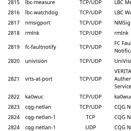
2815
lbc-measure
TCP/UDP
LBC M
2816
lbc-watchdog
TCP/UDP
LBC W
2817
nmsigport
TCP/UDP
NMSig
2818
rmlnk
TCP/UDP
rmlnk
FC Fau
2819
fc-faultnotify
TCP/UDP
Notifi
2820
univision
TCP/UDP
UniVis
VERIT
2821
vrts-at-port
TCP/UDP
Authen
Servic
2822
ka0wuc
TCP/UDP
ka0wu
2823
cqg-netlan
TCP/UDP
CQG N
2824
cqg-netlan-1
TCP
CQG N
2824
cqg-netlan-1
UDP
CQG N