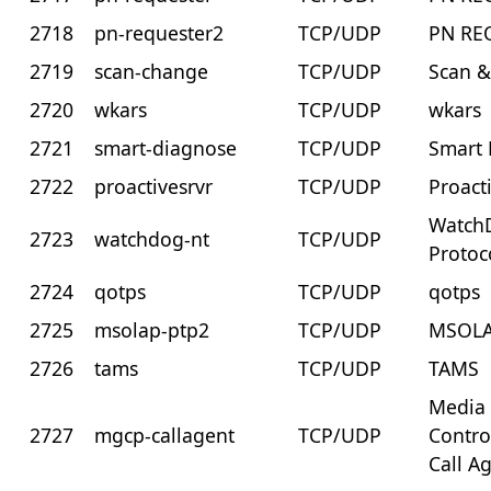
2718
pn-requester2
TCP/UDP
PN RE
2719
scan-change
TCP/UDP
Scan 
2720
wkars
TCP/UDP
wkars
2721
smart-diagnose
TCP/UDP
Smart
2722
proactivesrvr
TCP/UDP
Proact
Watch
2723
watchdog-nt
TCP/UDP
Protoc
2724
qotps
TCP/UDP
qotps
2725
msolap-ptp2
TCP/UDP
MSOLA
2726
tams
TCP/UDP
TAMS
Media
2727
mgcp-callagent
TCP/UDP
Contro
Call A