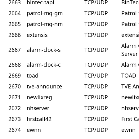
2663
bintec-tapi
TCP/UDP
BinTec
2664
patrol-mq-gm
TCP/UDP
Patrol
2665
patrol-mq-nm
TCP/UDP
Patrol
2666
extensis
TCP/UDP
extens
Alarm 
2667
alarm-clock-s
TCP/UDP
Server
2668
alarm-clock-c
TCP/UDP
Alarm 
2669
toad
TCP/UDP
TOAD
2670
tve-announce
TCP/UDP
TVE A
2671
newlixreg
TCP/UDP
newlix
2672
nhserver
TCP/UDP
nhserv
2673
firstcall42
TCP/UDP
First C
2674
ewnn
TCP/UDP
ewnn