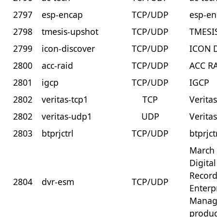
2797
esp-encap
TCP/UDP
esp-e
2798
tmesis-upshot
TCP/UDP
TMESI
2799
icon-discover
TCP/UDP
ICON D
2800
acc-raid
TCP/UDP
ACC R
2801
igcp
TCP/UDP
IGCP
2802
veritas-tcp1
TCP
Verita
2802
veritas-udp1
UDP
Verita
2803
btprjctrl
TCP/UDP
btprjct
March
Digita
Record
2804
dvr-esm
TCP/UDP
Enterp
Manag
produc