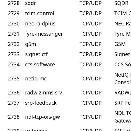
2728
sqdr
TCP/UDP
SQDR
2729
tcim-control
TCP/UDP
TCIM C
2730
nec-raidplus
TCP/UDP
NEC Ra
2731
fyre-messanger
TCP/UDP
Fyre M
2732
g5m
TCP/UDP
G5M
2733
signet-ctf
TCP/UDP
Signet
2734
ccs-software
TCP/UDP
CCS So
NetIQ 
2735
netiq-mc
TCP/UDP
Conso
2736
radwiz-nms-srv
TCP/UDP
RADWI
2737
srp-feedback
TCP/UDP
SRP F
NDL T
2738
ndl-tcp-ois-gw
TCP/UDP
Gatew
2739
tn-timing
TCP/UDP
TN Ti