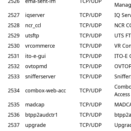
2526
ema-sent-lm
TCP/UDP
Manag
2527
iqserver
TCP/UDP
IQ Ser
2528
ncr_ccl
TCP/UDP
NCR C
2529
utsftp
TCP/UDP
UTS F
2530
vrcommerce
TCP/UDP
VR Co
2531
ito-e-gui
TCP/UDP
ITO-E 
2532
ovtopmd
TCP/UDP
OVTO
2533
snifferserver
TCP/UDP
Sniffe
Combo
2534
combox-web-acc
TCP/UDP
Access
2535
madcap
TCP/UDP
MADC
2536
btpp2audctr1
TCP/UDP
btpp2a
2537
upgrade
TCP/UDP
Upgrad