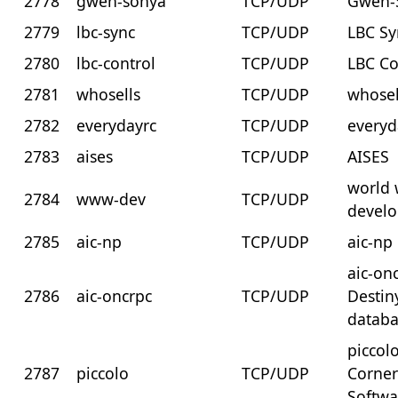
2778
gwen-sonya
TCP/UDP
Gwen-
2779
lbc-sync
TCP/UDP
LBC Sy
2780
lbc-control
TCP/UDP
LBC Co
2781
whosells
TCP/UDP
whosel
2782
everydayrc
TCP/UDP
everyd
2783
aises
TCP/UDP
AISES
world 
2784
www-dev
TCP/UDP
devel
2785
aic-np
TCP/UDP
aic-np
aic-onc
2786
aic-oncrpc
TCP/UDP
Desti
datab
piccolo
2787
piccolo
TCP/UDP
Corner
Softwa