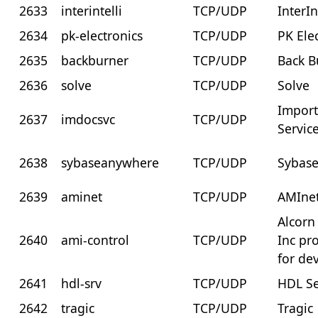
2633
interintelli
TCP/UDP
InterIn
2634
pk-electronics
TCP/UDP
PK Ele
2635
backburner
TCP/UDP
Back B
2636
solve
TCP/UDP
Solve
Impor
2637
imdocsvc
TCP/UDP
Servic
2638
sybaseanywhere
TCP/UDP
Sybas
2639
aminet
TCP/UDP
AMIne
Alcorn
2640
ami-control
TCP/UDP
Inc pr
for de
2641
hdl-srv
TCP/UDP
HDL Se
2642
tragic
TCP/UDP
Tragic