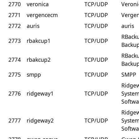
2770
veronica
TCP/UDP
Veroni
2771
vergencecm
TCP/UDP
Verge
2772
auris
TCP/UDP
auris
RBack
2773
rbakcup1
TCP/UDP
Backu
RBack
2774
rbakcup2
TCP/UDP
Backu
2775
smpp
TCP/UDP
SMPP
Ridge
2776
ridgeway1
TCP/UDP
Syste
Softwa
Ridge
2777
ridgeway2
TCP/UDP
Syste
Softwa