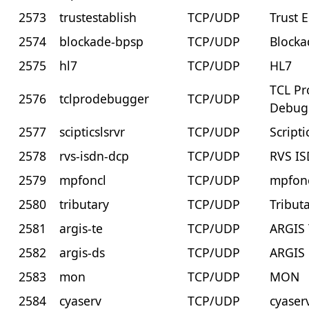
2573
trustestablish
TCP/UDP
Trust E
2574
blockade-bpsp
TCP/UDP
Block
2575
hl7
TCP/UDP
HL7
TCL Pr
2576
tclprodebugger
TCP/UDP
Debug
2577
scipticslsrvr
TCP/UDP
Scripti
2578
rvs-isdn-dcp
TCP/UDP
RVS I
2579
mpfoncl
TCP/UDP
mpfon
2580
tributary
TCP/UDP
Tribut
2581
argis-te
TCP/UDP
ARGIS
2582
argis-ds
TCP/UDP
ARGIS
2583
mon
TCP/UDP
MON
2584
cyaserv
TCP/UDP
cyaser