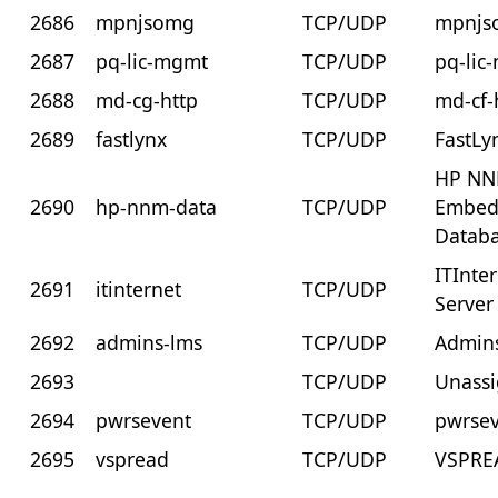
2686
mpnjsomg
TCP/UDP
mpnjs
2687
pq-lic-mgmt
TCP/UDP
pq-lic
2688
md-cg-http
TCP/UDP
md-cf-
2689
fastlynx
TCP/UDP
FastLy
HP N
2690
hp-nnm-data
TCP/UDP
Embed
Datab
ITInte
2691
itinternet
TCP/UDP
Server
2692
admins-lms
TCP/UDP
Admin
2693
TCP/UDP
Unass
2694
pwrsevent
TCP/UDP
pwrse
2695
vspread
TCP/UDP
VSPRE