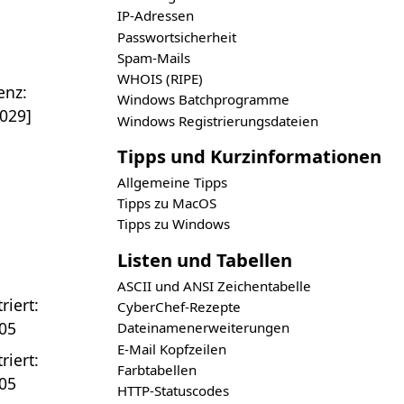
IP-Adressen
Passwortsicherheit
Spam-Mails
WHOIS (RIPE)
enz:
Windows Batchprogramme
029]
Windows Registrierungsdateien
Tipps und Kurzinformationen
Allgemeine Tipps
Tipps zu MacOS
Tipps zu Windows
Listen und Tabellen
ASCII und ANSI Zeichentabelle
riert:
CyberChef-Rezepte
05
Dateinamenerweiterungen
E-Mail Kopfzeilen
riert:
Farbtabellen
05
HTTP-Statuscodes