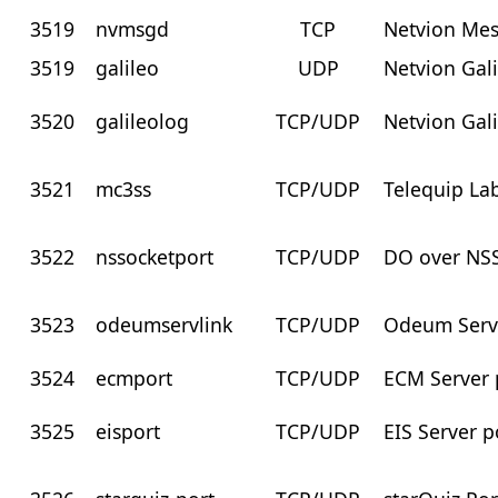
3519
nvmsgd
TCP
Netvion Mes
3519
galileo
UDP
Netvion Gali
3520
galileolog
TCP/UDP
Netvion Gali
3521
mc3ss
TCP/UDP
Telequip La
3522
nssocketport
TCP/UDP
DO over NSS
3523
odeumservlink
TCP/UDP
Odeum Serv
3524
ecmport
TCP/UDP
ECM Server 
3525
eisport
TCP/UDP
EIS Server p