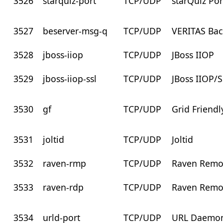
3526
starquiz-port
TCP/UDP
starQuiz Por
3527
beserver-msg-q
TCP/UDP
VERITAS Bac
3528
jboss-iiop
TCP/UDP
JBoss IIOP
3529
jboss-iiop-ssl
TCP/UDP
JBoss IIOP/
3530
gf
TCP/UDP
Grid Friendl
3531
joltid
TCP/UDP
Joltid
3532
raven-rmp
TCP/UDP
Raven Remo
3533
raven-rdp
TCP/UDP
Raven Remo
3534
urld-port
TCP/UDP
URL Daemon