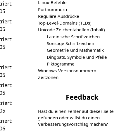
Linux-Befehle
riert:
Portnummern
05
Reguläre Ausdrücke
riert:
Top-Level-Domains (TLDs)
05
Unicode Zeichentabellen (Inhalt)
Lateinische Schriftzeichen
riert:
Sonstige Schriftzeichen
05
Geometrie und Mathematik
Dingbats, Symbole und Pfeile
Piktogramme
riert:
Windows-Versionsnummern
05
Zeitzonen
riert:
05
Feedback
riert:
05
Hast du einen Fehler auf dieser Seite
gefunden oder willst du einen
riert:
Verbesserungs­vorschlag machen?
06