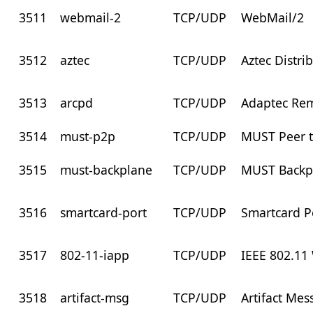
3511
webmail-2
TCP/UDP
WebMail/2
3512
aztec
TCP/UDP
Aztec Distri
3513
arcpd
TCP/UDP
Adaptec Rem
3514
must-p2p
TCP/UDP
MUST Peer t
3515
must-backplane
TCP/UDP
MUST Backp
3516
smartcard-port
TCP/UDP
Smartcard P
3517
802-11-iapp
TCP/UDP
IEEE 802.1
3518
artifact-msg
TCP/UDP
Artifact Mes