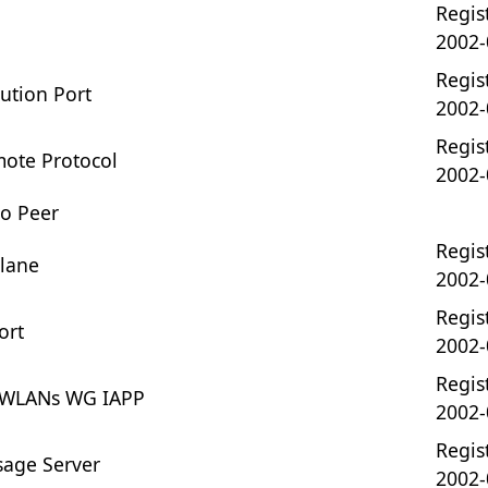
Regist
2002-
Regist
bution Port
2002-
Regist
ote Protocol
2002-
o Peer
Regist
lane
2002-
Regist
ort
2002-
Regist
1 WLANs WG IAPP
2002-
Regist
sage Server
2002-