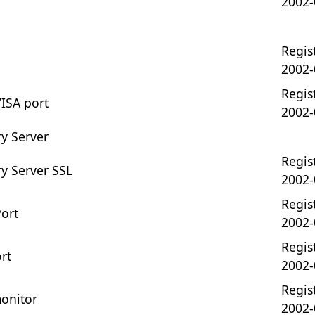
2002-
Regist
2002-
Regist
ISA port
2002-
ry Server
Regist
ry Server SSL
2002-
Regist
ort
2002-
Regist
rt
2002-
Regist
monitor
2002-