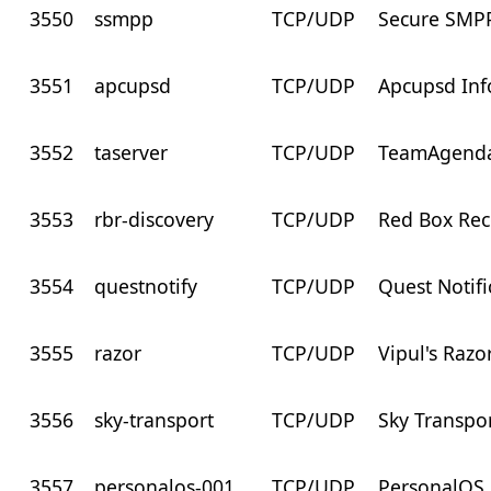
3550
ssmpp
TCP/UDP
Secure SMP
3551
apcupsd
TCP/UDP
Apcupsd Inf
3552
taserver
TCP/UDP
TeamAgenda
3553
rbr-discovery
TCP/UDP
Red Box Re
3554
questnotify
TCP/UDP
Quest Notifi
3555
razor
TCP/UDP
Vipul's Razo
3556
sky-transport
TCP/UDP
Sky Transpor
3557
personalos-001
TCP/UDP
PersonalOS