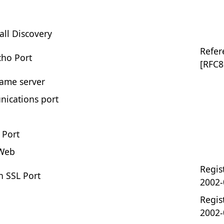
all Discovery
Refer
ho Port
[RFC8
ame server
ications port
 Port
 Web
Regist
n SSL Port
2002-
Regist
2002-