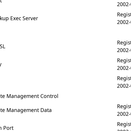
t
2002-
Regist
kup Exec Server
2002-
Regist
SSL
2002-
Regist
y
2002-
Regist
2002-
te Management Control
Regist
te Management Data
2002-
Regist
 Port