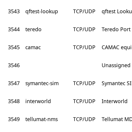
3543
qftest-lookup
TCP/UDP
qftest Look
3544
teredo
TCP/UDP
Teredo Port
3545
camac
TCP/UDP
CAMAC equ
3546
Unassigned
3547
symantec-sim
TCP/UDP
Symantec S
3548
interworld
TCP/UDP
Interworld
3549
tellumat-nms
TCP/UDP
Tellumat M