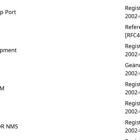
Regist
up Port
2002-
Refer
[RFC4
Regist
ipment
2002-
Geänd
2002-
Regist
IM
2002-
Regist
2002-
Regist
DR NMS
2002-