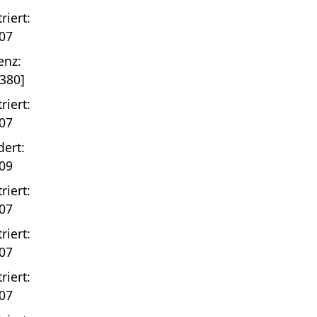
riert:
07
enz:
380]
riert:
07
ert:
09
riert:
07
riert:
07
riert:
07