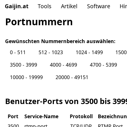
Gaijin
.
at
Tools
Artikel
Software
Hi
Portnummern
Gewünschten Nummernbereich auswählen:
0 - 511
512 - 1023
1024 - 1499
1500
3500 - 3999
4000 - 4699
4700 - 5399
10000 - 19999
20000 - 49151
Benutzer-Ports von 3500 bis 399
Port
Service-Name
Protokoll
Bezeichnu
3500
rtmp-port
TCP/UDP
RTMP Port