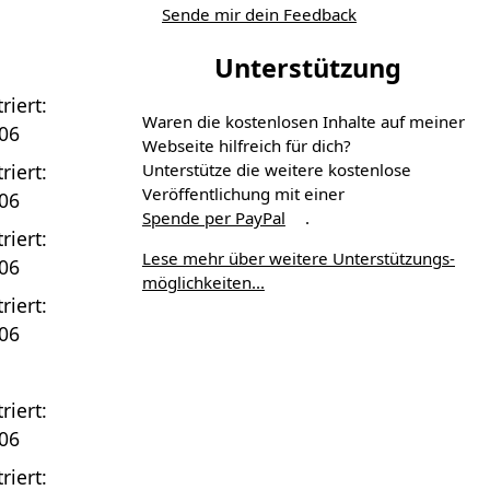
Sende mir dein Feedback
Unterstützung
riert:
Waren die kostenlosen Inhalte auf meiner
06
Webseite hilfreich für dich?
Unterstütze die weitere kostenlose
riert:
Veröffentlichung mit einer
06
Spende per PayPal
.
riert:
Lese mehr über weitere Unterstützungs­
06
möglichkeiten...
riert:
06
riert:
06
riert: