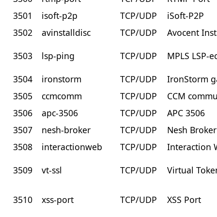
3501
isoft-p2p
TCP/UDP
iSoft-P2P
3502
avinstalldisc
TCP/UDP
Avocent Inst
3503
lsp-ping
TCP/UDP
MPLS LSP-ec
3504
ironstorm
TCP/UDP
IronStorm g
3505
ccmcomm
TCP/UDP
CCM commun
3506
apc-3506
TCP/UDP
APC 3506
3507
nesh-broker
TCP/UDP
Nesh Broker
3508
interactionweb
TCP/UDP
Interaction
3509
vt-ssl
TCP/UDP
Virtual Toke
3510
xss-port
TCP/UDP
XSS Port