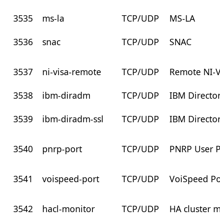
3535
ms-la
TCP/UDP
MS-LA
3536
snac
TCP/UDP
SNAC
3537
ni-visa-remote
TCP/UDP
Remote NI-V
3538
ibm-diradm
TCP/UDP
IBM Directo
3539
ibm-diradm-ssl
TCP/UDP
IBM Directo
3540
pnrp-port
TCP/UDP
PNRP User P
3541
voispeed-port
TCP/UDP
VoiSpeed Po
3542
hacl-monitor
TCP/UDP
HA cluster 